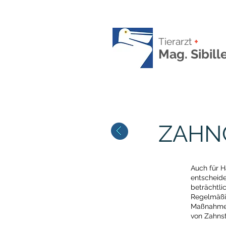
Tierarzt
+
Mag. Sibill
ZAHN
Auch für H
entscheide
beträchtli
Regelmäßig
Maßnahmen 
von Zahnst